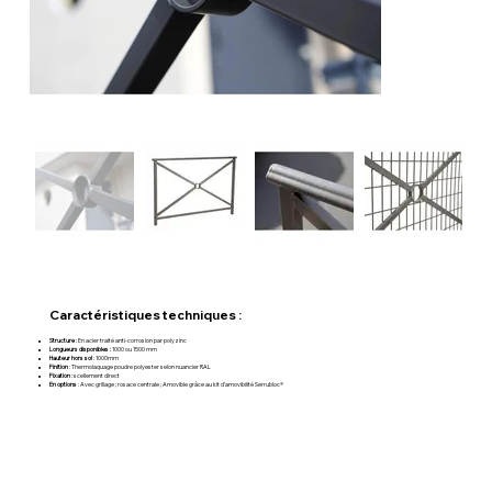
Caractéristiques techniques :
Structure
: En acier traité anti-corrosion par polyzinc
Longueurs disponibles :
1000 ou 1500 mm
Hauteur hors sol
: 1000mm
Finition
: Thermolaquage poudre polyester selon nuancier RAL
Fixation
: scellement direct
En options
: Avec grillage ; rosace centrale ; Amovible grâce au kit d’amovibilité Serrubloc®