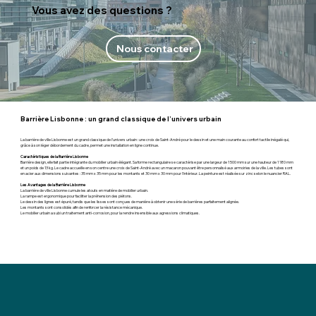
Vous avez des questions ?
Nous contacter
Barrière Lisbonne : un grand classique de l’univers urbain
La barrière de ville Lisbonne est un grand classique de l’univers urbain : une croix de Saint-André pour le dessin et une main courante au confort tactile inégalé qui,
grâce à son léger débordement du cadre, permet une installation en ligne continue.
Caractéristiques de la Barrière Lisbonne
Barrière design, elle fait partie intégrante du mobilier urbain élégant. Sa forme rectangulaire se caractérise par une largeur de 1 500 mm sur une hauteur de 1 180 mm
et un poids de 13 kg. Le cadre accueille en son centre une croix de Saint-André avec un macaron pouvant être personnalisé aux armoiries de la ville. Les tubes sont
en acier aux dimensions suivantes : 35 mm x 35 mm pour les montants et 30 mm x 30 mm pour l’intérieur. La peinture est réalisée sur zinc selon le nuancier RAL.
Les Avantages de la Barrière Lisbonne
La barrière de ville Lisbonne cumule les atouts en matière de mobilier urbain.
La rampe est ergonomique pour faciliter la préhension des piétons.
Le dessin des lignes est épuré, tandis que les lisses sont conçues de manière à obtenir une série de barrières parfaitement alignée.
Les montants sont consolidés afin de renforcer la résistance mécanique.
Le mobilier urbain a subi un traitement anti-corrosion, pour la rendre insensible aux agressions climatiques.