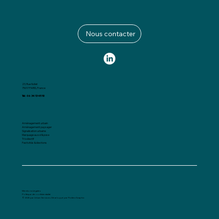
Nous contacter
23, Rue Nollet
75017 PARIS, France
Tél : 06 34 13 45 10
Aménagement urbain
Aménagement paysager
Signalisation urbaine
Marquage au sol & pose
Tri sélectif
Festivités & élections
Mentions Légales
Politique de confidentialité
© 2025 par Urban Services.
Développé par Pickles Graphic