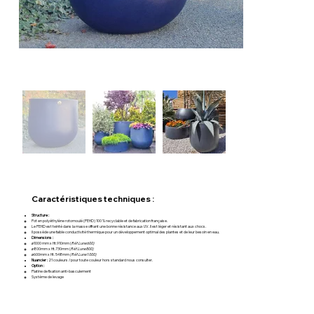
Caractéristiques techniques :
Structure :
Pot en polyéthylène rotomoulé (PEHD) 100 % recyclable et de fabrication française.
Le PEHD est teinté dans la masse offrant une bonne résistance aux UV. Il est léger et résistant aux chocs.
Il possède une faible conductivité thermique pour un développement optimal des plantes et de leur besoin en eau.
Dimensions :
ø1000 mm x Ht.910mm (
Réf.Lune600)
ø800mm x Ht.730mm (
Réf.Lune800)
ø600mm x Ht. 548mm
(Réf.Lune1000)
Nuancier :
21 couleurs / pour toute couleur hors standard nous consulter.
Option :
Platine de fixation anti-basculement
Système de levage