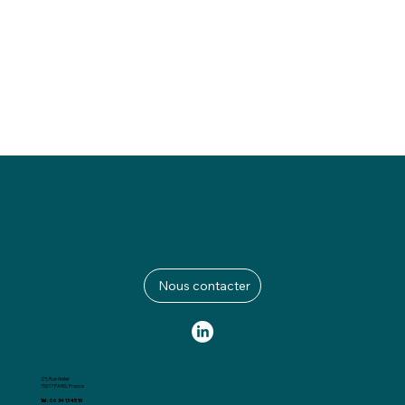
Nous contacter
23, Rue Nollet
75017 PARIS, France
Tél : 06 34 13 45 10