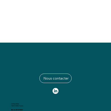
Nous contacter
23, Rue Nollet
75017 PARIS, France
Tél : 06 34 13 45 10