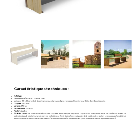
Caractéristiques techniques :
Matériaux
:
Piétement en tôle d’acier Corten de 8mm.
Lattes de 210 x 50mm en bois de pin traité en autoclave vide et pression classe IV contre les vrillettes, termites et insectes.
Longueur
: 1850 mm
Largeur
: 575 mm
Hauteur assise
: 500 mm
Fixation
: à spitter
NB Acier corten
: Le matériau lui-même crée sa propre protection par l'oxydation. Le processus d'oxydation passe par différentes étapes de
coloration jusqu'à atteindre un arrêt, moment où il obtient sa teinte finale et cesse de perdre de la rouille et de se tacher. Le processus d'oxydation et
sa teinte varient en fonction de l'emplacement où le produit est installé et en fonction des cycles soleil /pluie / vent auxquels il est exposé.