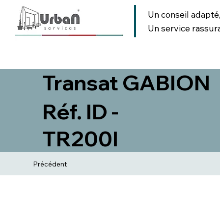
Un conseil adapté
Un service rassur
AMENAGEMENT URBAIN
AMENAGEMENT PAYSAGER
SIGNA
Transat GABION
Réf. ID -
TR200I
Précédent