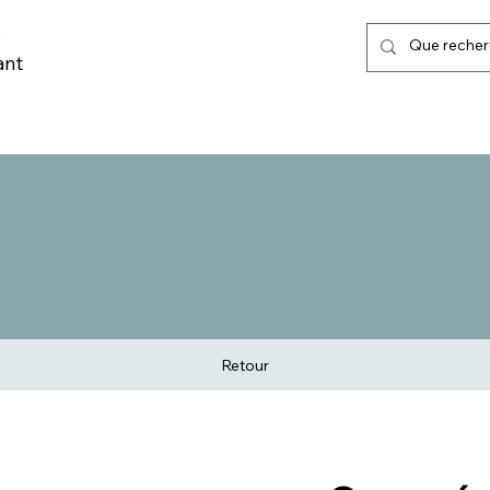
,
ant
LISATION URBAINE
MARQUAGE AU SOL & POSE
TRI SELECTIF
Retour