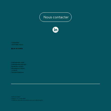
Nous contacter
23, Rue Nollet
75017 PARIS, France
Tél : 06 34 13 45 10
Aménagement urbain
Aménagement paysager
Signalisation urbaine
Marquage au sol & pose
Tri sélectif
Festivités & élections
Mentions Légales
Politique de confidentialité
© 2025 par Urban Services.
Développé par Pickles Graphic