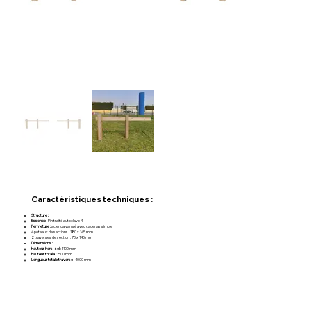
Caractéristiques techniques :
Structure :
Essence
: Pin traité autoclave 4
Fermeture :
acier galvanisé avec cadenas simple
4 poteaux de sections : 180 x 145 mm
2 traverses de section : 70 x 145 mm
Dimensions :
Hauteur hors- sol
: 1100 mm
Hauteur totale :
1500 mm
Longueur totale traverse
: 4000 mm