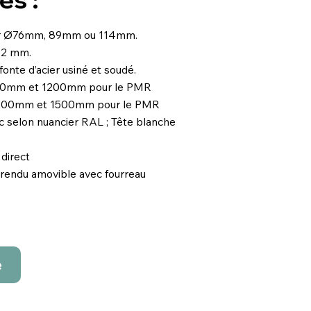
er Ø76mm, 89mm ou 114mm.
3,2 mm.
fonte d’acier usiné et soudé.
00mm et 1200mm pour le PMR
1100mm et 1500mm pour le PMR
nc selon nuancier RAL ; Tête blanche
direct
 rendu amovible avec fourreau
e