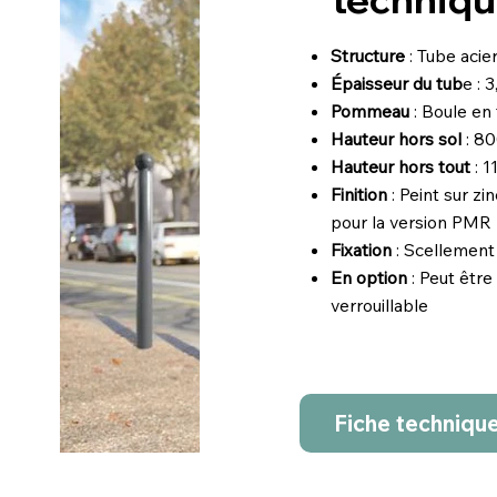
Structure
: Tube aci
Épaisseur du tub
e : 
Pommeau
: Boule en 
Hauteur hors sol
: 8
Hauteur hors tout
: 
Finition
: Peint sur zi
pour la version PMR
Fixation
: Scellement 
En option
: Peut être
verrouillable
Fiche techniqu