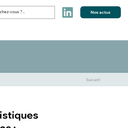
Nos actus
FESTIVITES & ELECTIONS
NOS REALISATIONS
CONTACT
Suivant
istiques
es :