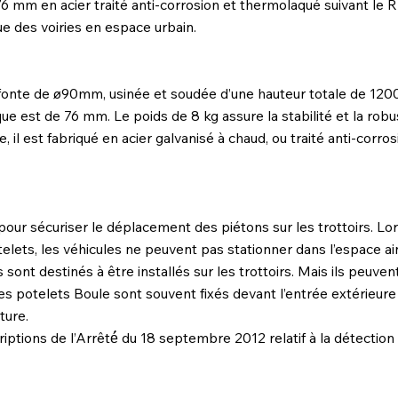
 mm en acier traité anti-corrosion et thermolaqué suivant le RA
que des voiries en espace urbain.
fonte de ø90mm, usinée et soudée d’une hauteur totale de 1200
e est de 76 mm. Le poids de 8 kg assure la stabilité et la rob
, il est fabriqué en acier galvanisé à chaud, ou traité anti-corr
pour sécuriser le déplacement des piétons sur les trottoirs. Lo
ets, les véhicules ne peuvent pas stationner dans l’espace a
ls sont destinés à être installés sur les trottoirs. Mais ils peuv
ces potelets Boule sont souvent fixés devant l’entrée extérieu
ture.
ptions de l’Arrêté́ du 18 septembre 2012 relatif à la détection