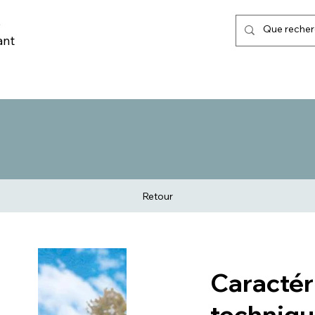
,
ant
LISATION URBAINE
MARQUAGE AU SOL & POSE
TRI SELECTIF
Retour
Caractér
techniqu