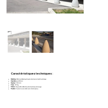
Caractéristiques techniques :
Matériau
: Béton préfabriqué haute résistance traité hydrofuge
Diamètre :
ø 680mm
Hauteur
: 1100 mm
Poids
: 497 Kg
Finition
: Dispositifs réfléchissants & anneau de levage
Fixation
: A poser ou à sceller avec résine epoxy