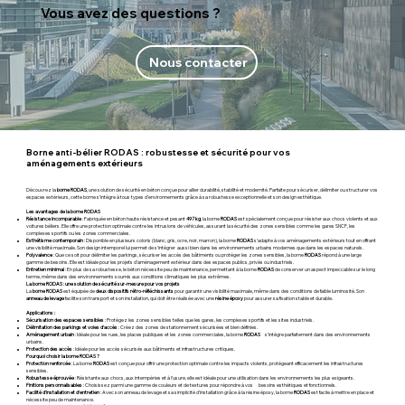
Vous avez des questions ?
Nous contacter
Borne anti-bélier RODAS : robustesse et sécurité pour vos
aménagements extérieurs
Découvrez la
borne RODAS
, une solution de sécurité en béton conçue pour allier durabilité, stabilité et modernité. Parfaite pour sécuriser, délimiter ou structurer vos
espaces extérieurs, cette borne s’intègre à tous types d’environnements grâce à sa robustesse exceptionnelle et son design esthétique.
Les avantages de la borne RODAS
Résistance incomparable
: Fabriquée en béton haute résistance et pesant
497 kg
, la borne
RODAS
est spécialement conçue pour résister aux chocs violents et aux
voitures béliers. Elle offre une protection optimale contre les intrusions de véhicules, assurant la sécurité des zones sensibles comme les gares SNCF, les
complexes sportifs ou les zones commerciales.
Esthétisme contemporain
: Disponible en plusieurs coloris (blanc, gris, ocre, noir, marron), la borne
RODAS
s’adapte à vos aménagements extérieurs tout en offrant
une visibilité maximale. Son design intemporel lui permet de s’intégrer aussi bien dans les environnements urbains modernes que dans les espaces naturels.
Polyvalence
: Que ce soit pour délimiter les parkings, sécuriser les accès des bâtiments ou protéger les zones sensibles, la borne
RODAS
répond à une large
gamme de besoins. Elle est idéale pour les projets d’aménagement extérieur dans des espaces publics, privés ou industriels.
Entretien minimal
: En plus de sa robustesse, le béton nécessite peu de maintenance, permettant à la borne
RODAS
de conserver un aspect impeccable sur le long
terme, même dans des environnements soumis aux conditions climatiques les plus extrêmes.
La borne RODAS : une solution de sécurité sur-mesure pour vos projets
La
borne RODAS
est équipée de
deux dispositifs rétro-réfléchissants
pour garantir une visibilité maximale, même dans des conditions de faible luminosité. Son
anneau de levage
facilite son transport et son installation, qui doit être réalisée avec une
résine époxy
pour assurer sa fixation stable et durable.
Applications :
Sécurisation des espaces sensibles
: Protégez les zones sensibles telles que les gares, les complexes sportifs et les sites industriels.
Délimitation des parkings et voies d’accès
: Créez des zones de stationnement sécurisées et bien définies.
Aménagement urbain
: Idéale pour les rues, les places publiques et les zones commerciales, la borne
RODAS
s'intègre parfaitement dans des environnements
urbains.
Protection des accès
: Idéale pour les accès sécurisés aux bâtiments et infrastructures critiques.
Pourquoi choisir la borne RODAS ?
Protection renforcée
: La borne
RODAS
est conçue pour offrir une protection optimale contre les impacts violents, protégeant efficacement les infrastructures
sensibles.
Robustesse éprouvée
: Résistante aux chocs, aux intempéries et à l’usure, elle est idéale pour une utilisation dans les environnements les plus exigeants.
Finitions personnalisables
: Choisissez parmi une gamme de couleurs et de textures pour répondre à vos besoins esthétiques et fonctionnels.
Facilité d’installation et d’entretien
: Avec son anneau de levage et sa simplicité d’installation grâce à la résine époxy, la borne
RODAS
est facile à mettre en place et
nécessite peu de maintenance.