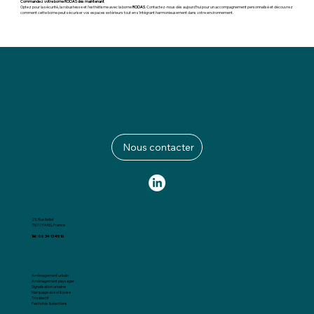
Commandez votre borne RODAS dès maintenant
Optez pour la sécurité, la robustesse et l’esthétisme avec la borne
RODAS
. Contactez-nous dès aujourd’hui pour un accompagnement personnalisé et découvrez
comment cette borne peut sécuriser vos espaces extérieurs tout en s’intégrant harmonieusement dans votre environnement.
Nous contacter
23, Rue Nollet
75017 PARIS, France
Tél : 06 34 13 45 10
Aménagement urbain
Aménagement paysager
Signalisation urbaine
Marquage au sol & pose
Tri sélectif
Festivités & élections