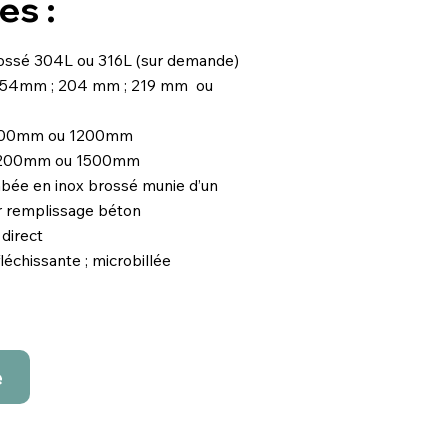
es :
rossé 304L ou 316L (sur demande)
154mm ; 204 mm ; 219 mm ou
00mm ou 1200mm
1200mm ou 1500mm
bée en inox brossé munie d’un
r remplissage béton
direct
léchissante ; microbillée
e