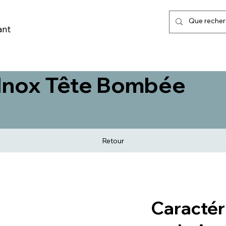
,
ant
LISATION URBAINE
MARQUAGE AU SOL & POSE
TRI SELECTIF
 Inox Tête Bombée
Retour
Caractér