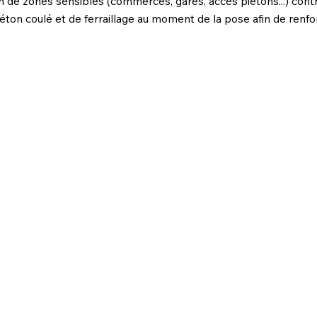
de zones sensibles (commerces, gares, accès piétons...) contre l
ton coulé et de ferraillage au moment de la pose afin de renfor