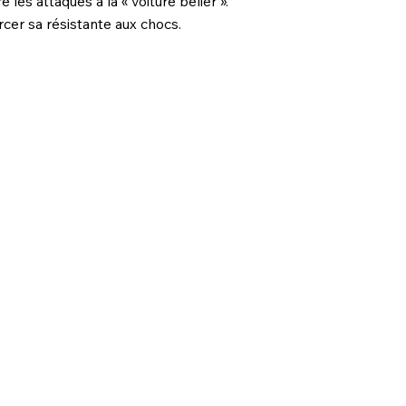
es attaques à la « voiture bélier ».
cer sa résistante aux chocs.