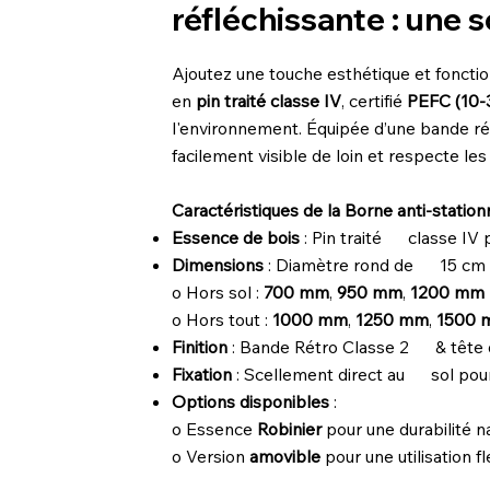
réfléchissante : une s
Ajoutez une touche esthétique et fonct
en
pin traité classe IV
, certifié
PEFC (10-
l'environnement. Équipée d’une bande ré
facilement visible de loin et respecte l
Caractéristiques de la Borne anti-stati
Essence de bois
: Pin traité classe IV 
Dimensions
: Diamètre rond de 15 cm , 
o Hors sol :
700 mm
,
950 mm
,
1200 mm
o Hors tout :
1000 mm
,
1250 mm
,
1500
Finition
: Bande Rétro Classe 2 & tête di
Fixation
: Scellement direct au sol pour u
Options disponibles
:
o Essence
Robinier
pour une durabilité n
o Version
amovible
pour une utilisation fl