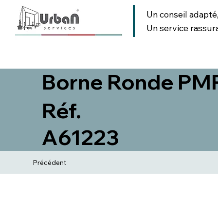
Un conseil adapté
Un service rassur
AMENAGEMENT URBAIN
AMENAGEMENT PAYSAGER
SIGNA
Borne Ronde PM
Réf.
A61223
Précédent