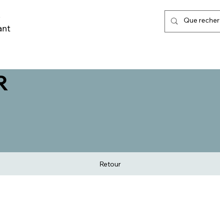
,
ant
LISATION URBAINE
MARQUAGE AU SOL & POSE
TRI SELECTIF
R
Retour