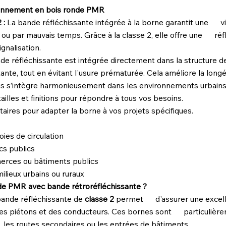
tionnement en bois ronde PMR
 :
La bande réfléchissante intégrée à la borne garantit une visib
 ou par mauvais temps. Grâce à la classe 2, elle offre une réfl
nalisation.
 réfléchissante est intégrée directement dans la structure 
tante, tout en évitant l'usure prématurée. Cela améliore la long
s s’intègre harmonieusement dans les environnements urbai
illes et finitions pour répondre à tous vos besoins.
es pour adapter la borne à vos projets spécifiques.
es de circulation
cs publics
rces ou bâtiments publics
ieux urbains ou ruraux
nde PMR avec bande rétroréfléchissante ?
 bande réfléchissante de
classe 2
permet d'assurer une excellent
des piétons et des conducteurs. Ces bornes sont particulière
 les routes secondaires ou les entrées de bâtiments.