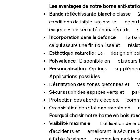
Les avantages de notre borne anti-sta
Bande réfléchissante blanche classe 2
conditions de faible luminosité, de nuit
exigences de sécurité en matière de sig
Incorporation dans la défonce
: La bande
ce qui assure une finition lisse et résis
Esthétique naturelle
: Le design en boi
Polyvalence
: Disponible en plusieurs ta
Personnalisation
: Options supplémentair
Applications possibles
Délimitation des zones piétonnes et voi
Sécurisation des espaces verts et par
Protection des abords d’écoles, comme
Organisation des stationnements en mil
Pourquoi choisir notre borne en bois ro
Visibilité maximale
: L'utilisation de la
d'accidents et améliorant la sécurité 
à faible éclairage, comme les parkings,