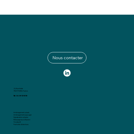
Nous contacter
23, Rue Nollet
75017 PARIS, France
Tél : 06 34 13 45 10
Aménagement urbain
Aménagement paysager
Signalisation urbaine
Marquage au sol & pose
Tri sélectif
Festivités & élections