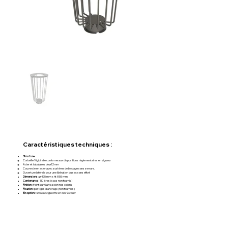
Caractéristiques techniques :
Structure
:
Corbeille Vigipirate conforme aux dispositions réglementaires en vigueur
Acier et tubulaires de ø12mm
Couvercle en acier avec système de blocage sans serrure.
Ouverture latérale pour une libération du sac sans effort
Dimensions
: ø 495 mm x ht 855 mm
Contenance
: 110 litres (sacs non fournis)
Finition
: Peint sur Galva selon nos coloris
Fixation
: par tiges d'ancrage (non fournies)
En options
:
Ecrase cigarette en inox à coller