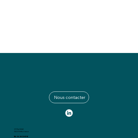
Nous contacter
23, Rue Nollet
75017 PARIS, France
Tél : 06 34 13 45 10