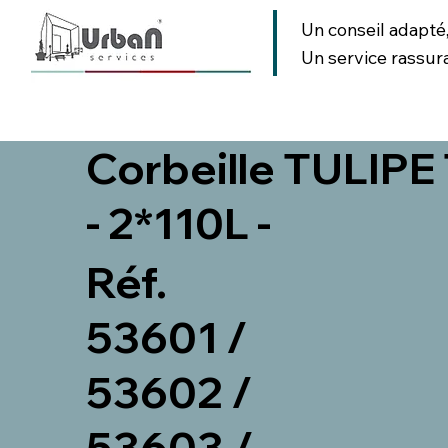
Un conseil adapté
Un service rassur
AMENAGEMENT URBAIN
AMENAGEMENT PAYSAGER
SIGNA
Corbeille TULIPE
- 2*110L -
Réf.
53601 /
53602 /
53603 /