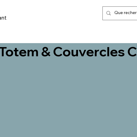
,
ant
LISATION URBAINE
MARQUAGE AU SOL & POSE
TRI SELECTIF
 Totem & Couvercles C