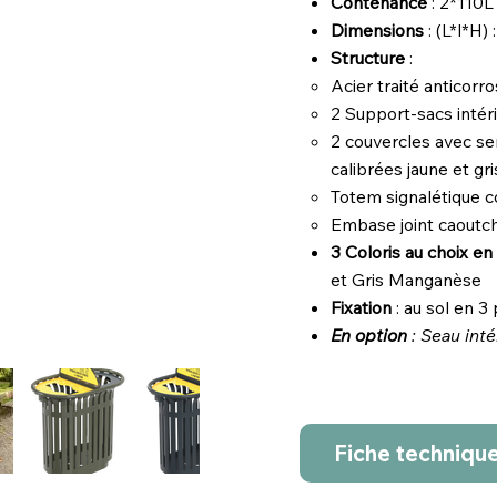
Contenance
: 2*110L
Dimensions
: (L*l*H
Structure
:
Acier traité anticorr
2 Support-sacs intér
2 couvercles avec se
calibrées jaune et g
Totem signalétique 
Embase joint caoutc
3 Coloris au choix e
et Gris Manganèse
Fixation
: au sol en 3
En option
: Seau inté
Fiche techniqu