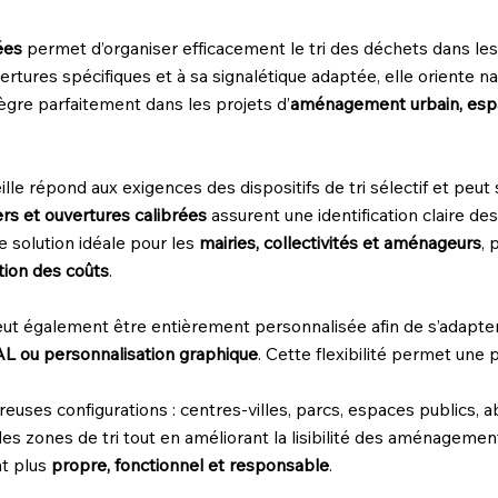
ées
permet d’organiser efficacement le tri des déchets dans les 
ertures spécifiques et à sa signalétique adaptée, elle oriente na
tègre parfaitement dans les projets d’
aménagement urbain, espa
eille répond aux exigences des dispositifs de tri sélectif et peu
ers et ouvertures calibrées
assurent une identification claire de
une solution idéale pour les
mairies, collectivités et aménageurs
, 
tion des coûts
.
peut également être entièrement personnalisée afin de s’adapter à
RAL ou personnalisation graphique
. Cette flexibilité permet une 
breuses configurations : centres-villes, parcs, espaces publics,
les zones de tri tout en améliorant la lisibilité des aménagement
nt plus
propre, fonctionnel et responsable
.