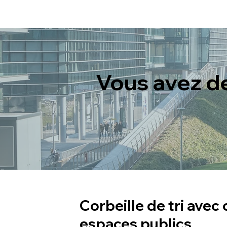
Vous avez d
Corbeille de tri ave
espaces publics