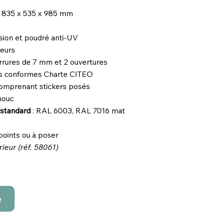
) : 835 x 535 x 985 mm
osion et poudré anti-UV
ieurs
rrures de 7 mm et 2 ouvertures
ris conformes Charte CITEO
comprenant stickers posés
houc
n standard
: RAL 6003, RAL 7016 mat
 points ou à poser
rieur (réf. 58061)
e