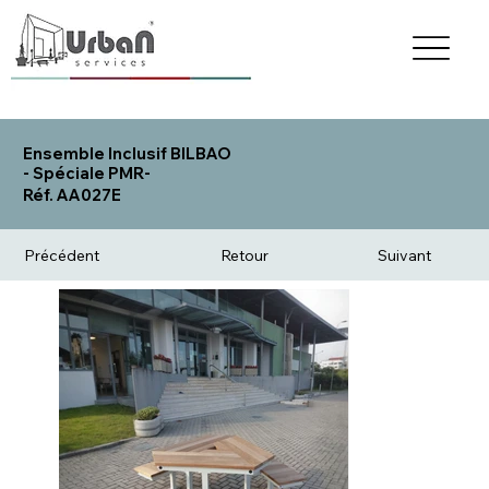
Ensemble Inclusif BILBAO
- Spéciale PMR-
Réf. AA027E
Précédent
Retour
Suivant