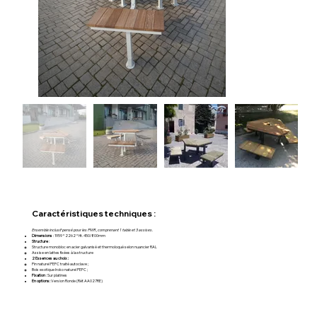
Caractéristiques techniques :
Ensemble inclusif pensé pour les PMR, comprenant 1 table et 3 assises.
Dimensions
: 1959 * 2262 * Ht. 450/800mm
Structure
:
Structure monobloc en acier galvanisé et thermoloqué selon nuancier RAL
Assise en lattes fixées à la structure
2 Essences au choix :
Pin naturel PEFC traité autoclave ;
Bois exotique Iroko naturel PEFC ;
Fixation
: Sur platines
En options:
Version Ronde (Réf. AA027RE)