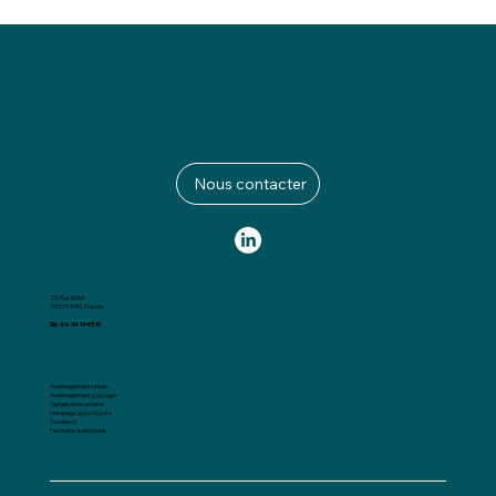
Nous contacter
23, Rue Nollet
75017 PARIS, France
Tél : 06 34 13 45 10
Aménagement urbain
Aménagement paysager
Signalisation urbaine
Marquage au sol & pose
Tri sélectif
Festivités & élections