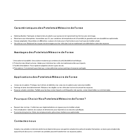
Caractéristiques des Potelets à Mémoire de Forme
Matériau flexible : Fabriqués en élastomère, ils plient sous la pression et reprennent leur forme sans dommage.
Résistance aux intempéries : Insensibles aux UV, aux variations de température et à l’humidité, ils garantissent une durabilité exceptionnelle.
Design adaptable : Disponibles en différentes couleurs et styles pour s’harmoniser avec tout type de mobilier urbain.
Sécurité accrue : Réduisent les risques de dommages pour les véhicules tout en maintenant une délimitation claire des espaces.
Avantages des Potelets à Mémoire de Forme
Innovation et durabilité : Une solution moderne qui combine sécurité, flexibilité et esthétique.
Protection des infrastructures : Idéals pour minimiser les coûts de maintenance liés aux impacts.
Facilité d’installation : Pose rapide et adaptée à divers types de sols.
Polyvalence : Conviennent aussi bien aux zones piétonnes qu’aux parkings et espaces partagés.
Applications des Potelets à Mémoire de Forme
Zones de circulation : Protégez les trottoirs et délimitez les voies de circulation sans nuire à la mobilité.
Parkings et aires de stationnement : Réduisez les dégâts sur les véhicules tout en sécurisant les espaces.
Espaces urbains sensibles : Parfaits pour les lieux où les impacts sont fréquents, tels que les zones industrielles ou commerciales.
Pourquoi Choisir Nos Potelets à Mémoire de Forme ?
Respect des normes : Conformes aux réglementations en vigueur pour le mobilier urbain.
Personnalisation : Options de couleurs et dimensions pour répondre à vos besoins spécifiques.
Économie à long terme : Moins de remplacements grâce à leur résilience exceptionnelle.
Contactez-nous
Adoptez les potelets à mémoire de forme en élastomère pour une gestion urbaine innovante et durable. Demandez un devis personnalisé dès
aujourd’hui et découvrez comment ces potelets peuvent transformer vos espaces publics.