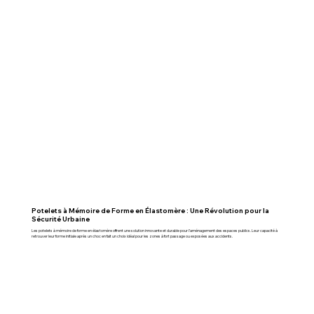
Potelets à Mémoire de Forme en Élastomère : Une Révolution pour la
Sécurité Urbaine
Les potelets à mémoire de forme en élastomère offrent une solution innovante et durable pour l’aménagement des espaces publics. Leur capacité à
retrouver leur forme initiale après un choc en fait un choix idéal pour les zones à fort passage ou exposées aux accidents.