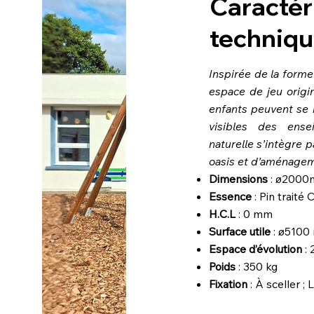
Caractér
techniqu
Inspirée de la forme
espace de jeu origi
enfants peuvent se 
visibles des ense
naturelle s’intègre 
oasis et d’aménagem
Dimensions
: ø2000
Essence
: Pin traité 
H.C.L
: 0 mm
Surface utile
: ø5100
Espace d’évolution
: 
Poids
: 350 kg
Fixation
: À sceller ; 