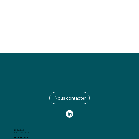
Nous contacter
23, Rue Nollet
75017 PARIS, France
Tél : 06 34 13 45 10