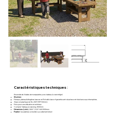
Caractéristiques techniques :
Ensemble de 3 tables de manipulation, avec tableau à craie intégré.
Structure :
Poteaux, plateau & étagères basses en Pin traité classe 4 garantissant robustesse et résistance aux intempéries.
4 bacs en plastique de 10L (400*295*120mm)
Prévu pour une utilisation en extérieur
Y compris Tableau à craie long. 3000mm
Dimensions (Lxlxh)
: 3000 * 2120 * 600/1090mm
Fixation
: Sur platines à cheviller ou scellement direct