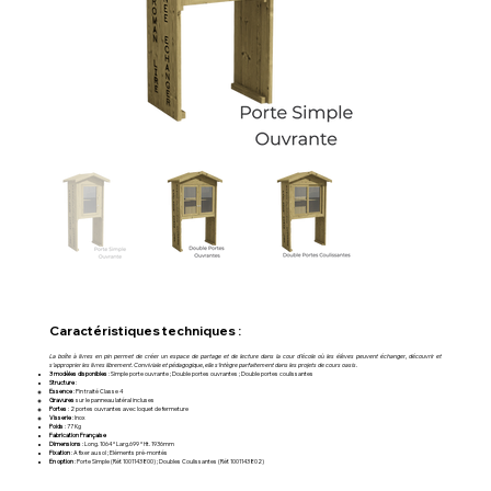
Caractéristiques techniques :
La boîte à livres en pin permet de créer un espace de partage et de lecture dans la cour d’école où les élèves peuvent échanger, découvrir et
s’approprier les livres librement. Conviviale et pédagogique, elle s’intègre parfaitement dans les projets de cours oasis.
3 modèles disponibles
: Simple porte ouvrante ; Double portes ouvrantes ; Double portes coulissantes
Structure
:
Essence
: Pin traité Classe 4
Gravures
sur le panneau latéral incluses
Portes
: 2 portes ouvrantes avec loquet de fermeture
Visserie
: Inox
Poids
: 77 Kg
Fabrication Française
Dimensions
: Long. 1064 * Larg.699 * Ht. 1936mm
Fixation
: A fixer au sol ; Eléments pré-montés
En option
: Porte Simple (Réf. 1001143800) ; Doubles Coulissantes (Réf. 1001143802)