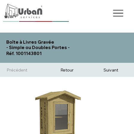
Boîte à Livres Gravée
- Simple ou Doubles Portes -
Réf. 1001143801
Précédent
Retour
Suivant